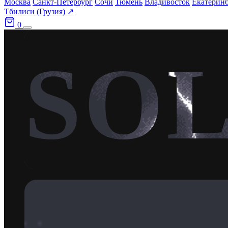
Москва
Санкт-Петербург
Сочи
Тюмень
Владивосток
Екатерин
Тбилиси (Грузия) ↗
0
SO