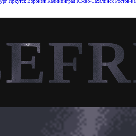
бург
Иркутск
Воронеж
Калининград
Южно-Сахалинск
Ростов-н
LEFR