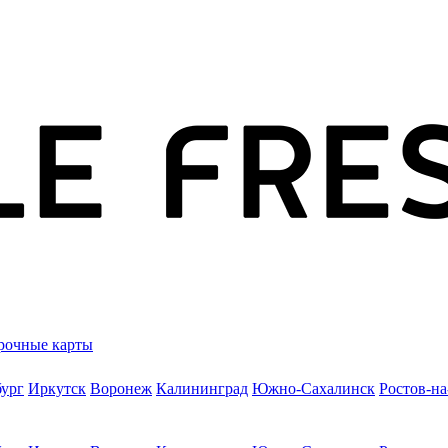
рочные карты
бург
Иркутск
Воронеж
Калининград
Южно-Сахалинск
Ростов-н