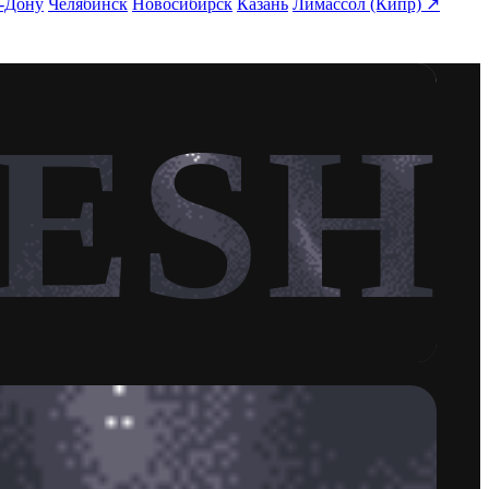
а-Дону
Челябинск
Новосибирск
Казань
Лимассол (Кипр) ↗
ESH